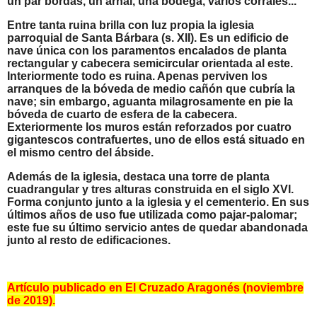
un par bordas, un arnal, una bodega, varios corrales...
Entre tanta ruina brilla con luz propia la iglesia
parroquial de Santa Bárbara (s. XII). Es un edificio de
nave única con los paramentos encalados de planta
rectangular y cabecera semicircular orientada al este.
Interiormente todo es ruina. Apenas perviven los
arranques de la bóveda de medio cañón que cubría la
nave; sin embargo, aguanta milagrosamente en pie la
bóveda de cuarto de esfera de la cabecera.
Exteriormente los muros están reforzados por cuatro
gigantescos contrafuertes, uno de ellos está situado en
el mismo centro del ábside.
Además de la iglesia, destaca una torre de planta
cuadrangular y tres alturas construida en el siglo XVI.
Forma conjunto junto a la iglesia y el cementerio.
En sus
últimos años de uso fue utilizada como pajar-palomar;
este fue su último servicio antes de quedar abandonada
junto al resto de edificaciones.
Artículo publicado en El Cruzado Aragonés (noviembre
de 2019).