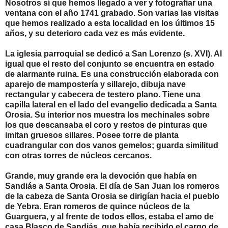
Nosotros sí que hemos llegado a ver y fotografiar una
ventana con el año 1741 grabado. Son varias las visitas
que hemos realizado a esta localidad en los últimos 15
años, y su deterioro cada vez es más evidente.
La iglesia parroquial se dedicó a San Lorenzo (s. XVI). Al
igual que el resto del conjunto se encuentra en estado
de alarmante ruina. Es una construcción elaborada con
aparejo de mampostería y sillarejo, dibuja nave
rectangular y cabecera de testero plano. Tiene una
capilla lateral en el lado del evangelio dedicada a Santa
Orosia. Su interior nos muestra los mechinales sobre
los que descansaba el coro y restos de pinturas que
imitan gruesos sillares. Posee torre de planta
cuadrangular con dos vanos gemelos; guarda similitud
con otras torres de núcleos cercanos.
Grande, muy grande era la devoción que había en
Sandiás a Santa Orosia. El día de San Juan los romeros
de la cabeza de Santa Orosia se dirigían hacia el pueblo
de Yebra. Eran romeros de quince núcleos de la
Guarguera, y al frente de todos ellos, estaba el amo de
casa Blasco de Sandiás, que había recibido el cargo de